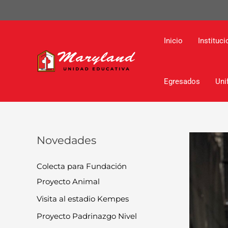
Ir
Navegaci
al
de
contenido
entradas
Inicio
Instituci
Egresados
Uni
Novedades
Colecta para Fundación
Proyecto Animal
Visita al estadio Kempes
Proyecto Padrinazgo Nivel