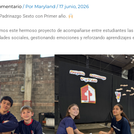
omentario
/ Por
Maryland
/
17 junio, 2026
Padrinazgo Sexto con Primer año.
s este hermoso proyecto de acompañarse entre estudiantes las tr
idades sociales, gestionando emociones y reforzando aprendizajes