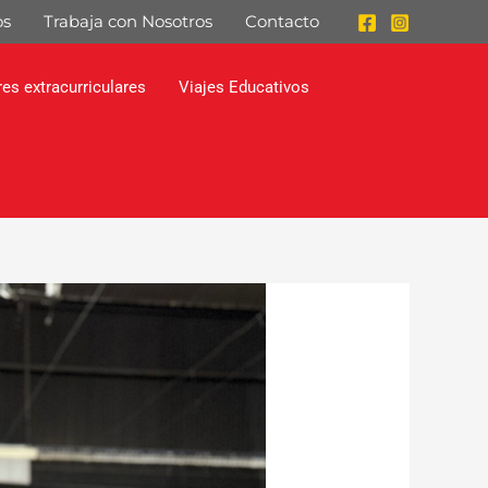
os
Trabaja con Nosotros
Contacto
res extracurriculares
Viajes Educativos