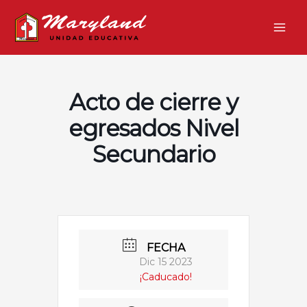
Ir
Main
al
Men
contenido
Acto de cierre y
egresados Nivel
Secundario
FECHA
Dic 15 2023
¡Caducado!