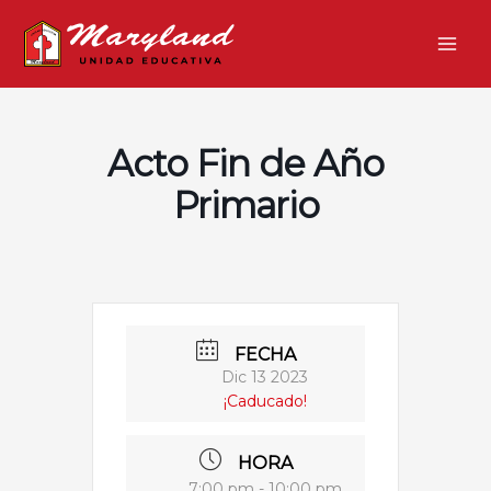
Ir
Main
al
Men
contenido
Acto Fin de Año
Primario
FECHA
Dic 13 2023
¡Caducado!
HORA
7:00 pm - 10:00 pm