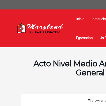
Ir
al
contenido
Inicio
Instituci
Egresados
Uni
Acto Nivel Medio An
General
El evento