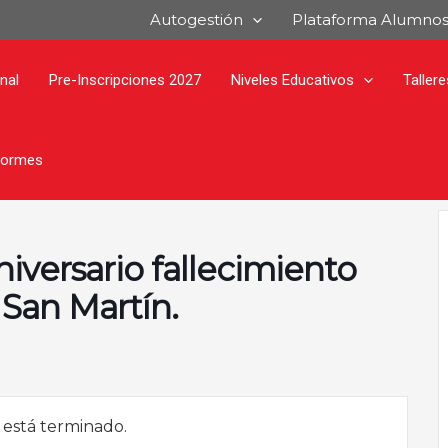
Autogestión
Plataforma Alumno
onal
Pre-Inscripciones 2027
Niveles Educativos
Tallere
formes
iversario fallecimiento
 San Martín.
 está terminado.