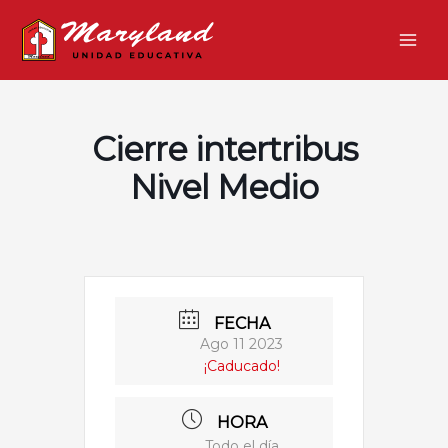
Ir
Main
al
Men
contenido
Cierre intertribus
Nivel Medio
FECHA
Ago 11 2023
¡Caducado!
HORA
Todo el día