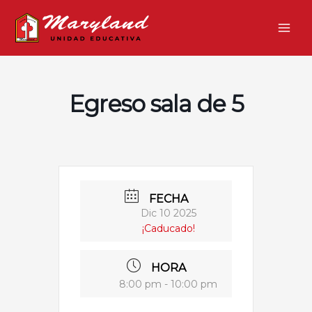
Ir
Main
al
Men
contenido
Egreso sala de 5
FECHA
Dic 10 2025
¡Caducado!
HORA
8:00 pm - 10:00 pm