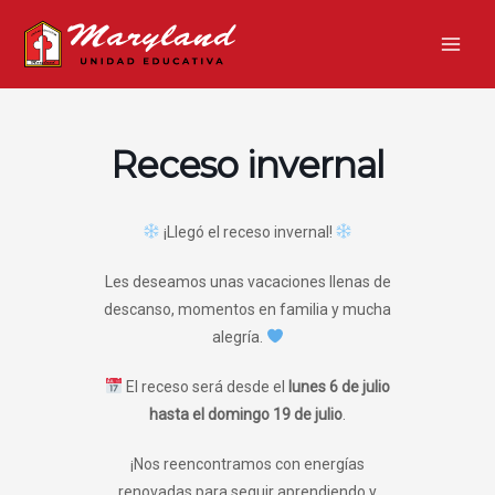
Ir
Main
al
Men
contenido
Receso invernal
¡Llegó el receso invernal!
Les deseamos unas vacaciones llenas de
descanso, momentos en familia y mucha
alegría.
El receso será desde el
lunes 6 de julio
hasta el domingo 19 de julio
.
¡Nos reencontramos con energías
renovadas para seguir aprendiendo y